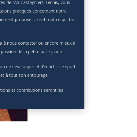
 de l’AS Castagniers Tennis, vous
mations pratiques concernant notre
gnement proposé … bref tout ce qui fait
era à nous contacter ou encore mieux à
passion de la petite balle jaune.
on de développer et d’enrichir ce sport
et à tout son entourage.
ions et contributions seront les