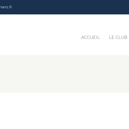
iers.fr
ACCUEIL
LE CLUB