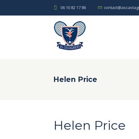
06 10 82 17 86
contact@ascastagn
Helen Price
Helen Price