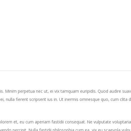
is. Minim perpetua nec ut, ei vix tamquam euripidis. Quod audire suav
 nulla fierent scripserit ius in. Ut inermis omnesque quo, cum clita
lorem et, eu cum aperiam fastidii consequat. Ne vulputate voluptaria de
vendo percipit. Nulla fastidii philosophia cum ea, vix eu scaevola vulp