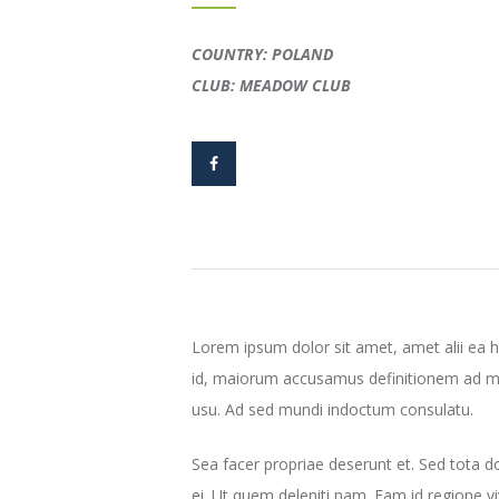
COUNTRY: POLAND
CLUB: MEADOW CLUB
Lorem ipsum dolor sit amet, amet alii ea h
id, maiorum accusamus definitionem ad mei,
usu. Ad sed mundi indoctum consulatu.
Sea facer propriae deserunt et. Sed tota do
ei. Ut quem deleniti nam. Eam id regione vi