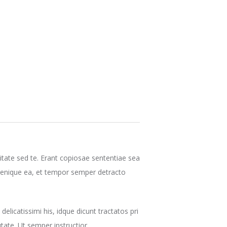
itate sed te. Erant copiosae sententiae sea
 denique ea, et tempor semper detracto
licatissimi his, idque dicunt tractatos pri
utate. Ut semper instructior